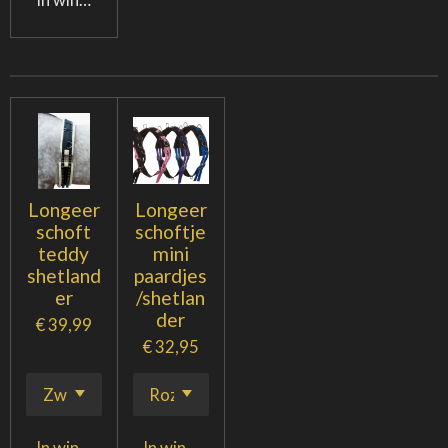
Longeer
Longeer
schoft
schoftje
teddy
mini
shetland
paardjes
er
/shetlan
der
€ 39,99
€ 32,95
In winkelwagen
In winkelwagen