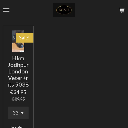
Ga
direct
naar
de
hoofdinhoud
Sale!
Hkm
Jodhpur
London
Veter+r
its 5038
€ 34,95
€ 89,95
In winkelwagen