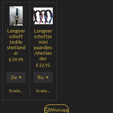
Longeer
Longeer
schoft
schoftje
teddy
mini
shetland
paardjes
er
/shetlan
der
€ 39,99
€ 32,95
In winkelwagen
In winkelwagen
Whatsapp