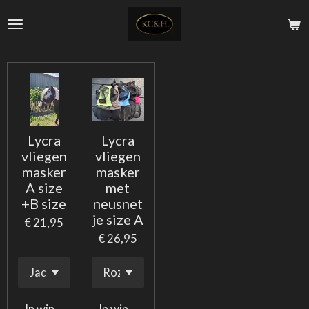
Ga
direct
naar
de
hoofdinhoud
Lycra
Lycra
vliegen
vliegen
masker
masker
A size
met
+B size
neusnet
je size A
€ 21,95
€ 26,95
In winkelwagen
In winkelwagen