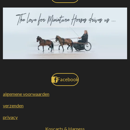
Facebook
algemene voorwaarden
verzenden
privacy
Koscarts & Harness