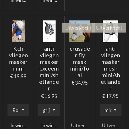
Uitverkocht
Uitverkocht
Kch
anti
crusade
anti
vliegen
vliegen
r fly
vliegen
masker
masker
mask
masker
mini
exceem
mini/fo
mesh
mini/sh
al
mini/sh
€ 19,99
etlande
etlande
€ 34,95
r
r
€ 16,95
€ 17,95
In winkelwagen
In winkelwagen
Uitverkocht
Uitverkocht