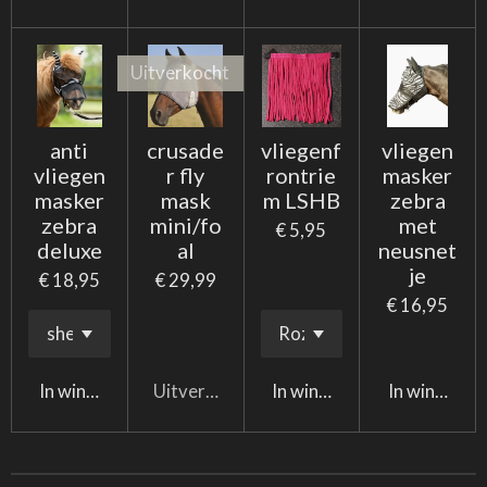
Uitverkocht
anti
crusade
vliegenf
vliegen
vliegen
r fly
rontrie
masker
masker
mask
m LSHB
zebra
zebra
mini/fo
met
€ 5,95
deluxe
al
neusnet
je
€ 18,95
€ 29,99
€ 16,95
In winkelwagen
Uitverkocht
In winkelwagen
In winkelwa