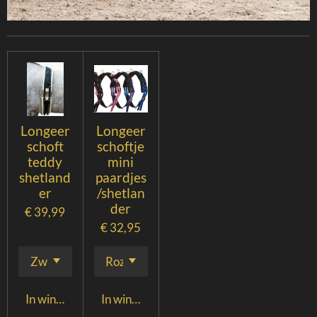
Longeer
Longeer
schoft
schoftje
teddy
mini
shetland
paardjes
er
/shetlan
der
€ 39,99
€ 32,95
In winkelwagen
In winkelwagen