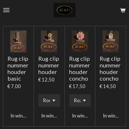
Ga
direct
naar
de
hoofdinhoud
Rug clip
Rug clip
Rug clip
Rug clip
nummer
nummer
nummer
nummer
houder
houder
houder
houder
basic
concho
concho
€ 12,50
€ 7,00
€ 17,50
€ 14,50
In winkelwagen
In winkelwagen
In winkelwagen
In winkelwa