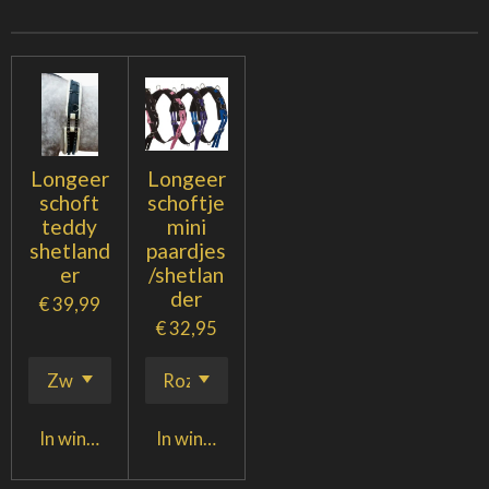
Longeer
Longeer
schoft
schoftje
teddy
mini
shetland
paardjes
er
/shetlan
der
€ 39,99
€ 32,95
In winkelwagen
In winkelwagen