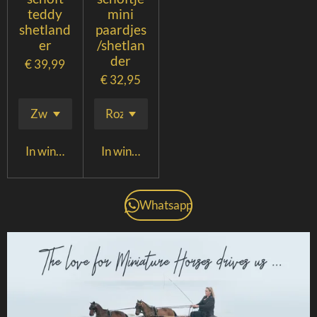
teddy
mini
shetland
paardjes
er
/shetlan
der
€ 39,99
€ 32,95
In winkelwagen
In winkelwagen
Whatsapp