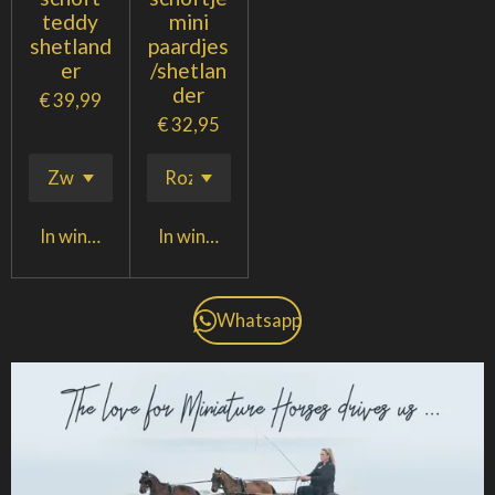
teddy
mini
shetland
paardjes
er
/shetlan
der
€ 39,99
€ 32,95
In winkelwagen
In winkelwagen
Whatsapp